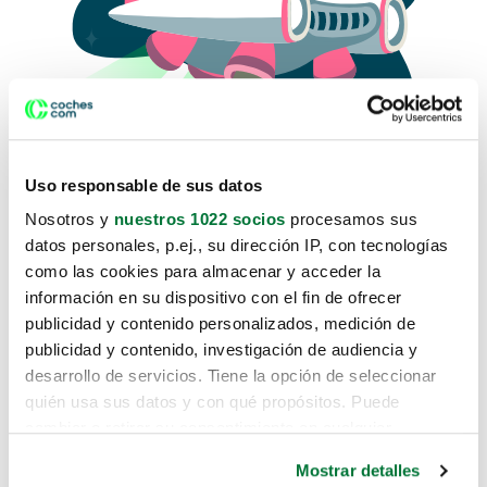
Uso responsable de sus datos
Nosotros y
nuestros 1022 socios
procesamos sus
datos personales, p.ej., su dirección IP, con tecnologías
como las cookies para almacenar y acceder la
Lo sentimos, no sabemos como
información en su dispositivo con el fin de ofrecer
te hemos traido hasta aquí.
publicidad y contenido personalizados, medición de
publicidad y contenido, investigación de audiencia y
desarrollo de servicios. Tiene la opción de seleccionar
Pero puedes encontrar el coche que estás
quién usa sus datos y con qué propósitos. Puede
buscando en alguno de estos enlaces:
cambiar o retirar su consentimiento en cualquier
momento desde la Declaración de cookies o clicando en
Coches nuevos
Mostrar detalles
el Menú de consentimiento.