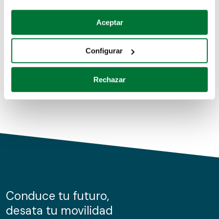
Coches de segunda mano
Si lo permite, también quisiéramos:
Aceptar
Recopilar información sobre su ubicación geográfica
Coches de km0
que puede tener una precisión de varios metros
Configurar
Coches de renting
Identificar su dispositivo analizándolo activamente
para buscar características específicas (huellas
Rechazar
digitales)
Obtenga más información sobre cómo se procesan sus
datos personales y establezca sus preferencias en la
sección de datos
. Puede cambiar o retirar su
consentimiento en cualquier momento en la Declaración
de cookies.
Las cookies de este sitio web se usan para personalizar
el contenido y los anuncios, ofrecer funciones de redes
sociales y analizar el tráfico. Además, compartimos
Conduce tu futuro,
información sobre el uso que haga del sitio web con
desata tu movilidad
nuestros partners de redes sociales, publicidad y análisis