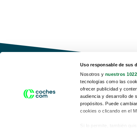
Uso responsable de sus 
Nosotros y
nuestros 1022
tecnologías como las cooki
Conduce tu futuro,
ofrecer publicidad y conte
desata tu movilidad
audiencia y desarrollo de 
propósitos. Puede cambiar
cookies o clicando en el 
Si lo permite, también qui
Acerca de nosotros
Aviso legal
Recopilar información