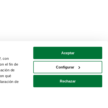
Aceptar
P, con
n el fin de
Configurar
gación de
con qué
Rechazar
laración de
Política de cookies
Contacto
 varios metros