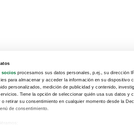
datos
 socios
procesamos sus datos personales, p.ej., su dirección I
es para almacenar y acceder la información en su dispositivo co
nido personalizados, medición de publicidad y contenido, investi
servicios. Tiene la opción de seleccionar quién usa sus datos y 
 o retirar su consentimiento en cualquier momento desde la Dec
Menú de consentimiento.
siéramos:
Aviso protección de datos
 sobre su ubicación geográfica que puede tener una precisión de