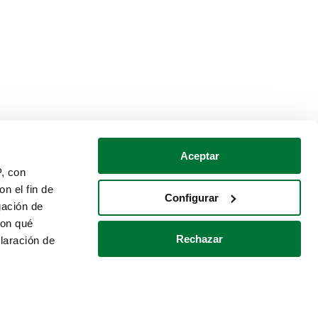
Aceptar
P, con
n el fin de
Configurar
gación de
con qué
Rechazar
laración de
Política de cookies
Contacto
 varios metros