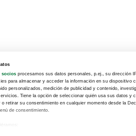
datos
 socios
procesamos sus datos personales, p.ej., su dirección I
es para almacenar y acceder la información en su dispositivo co
nido personalizados, medición de publicidad y contenido, investi
servicios. Tiene la opción de seleccionar quién usa sus datos y 
 o retirar su consentimiento en cualquier momento desde la Dec
Menú de consentimiento.
siéramos:
Aviso protección de datos
 sobre su ubicación geográfica que puede tener una precisión de