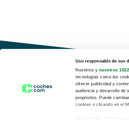
Uso responsable de sus 
Nosotros y
nuestros 1022
tecnologías como las cooki
Conduce tu futuro,
ofrecer publicidad y conte
desata tu movilidad
audiencia y desarrollo de 
propósitos. Puede cambiar
cookies o clicando en el 
Si lo permite, también qui
Acerca de nosotros
Aviso legal
Recopilar información