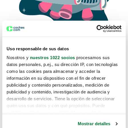
Uso responsable de sus datos
Nosotros y
nuestros 1022 socios
procesamos sus
datos personales, p.ej., su dirección IP, con tecnologías
como las cookies para almacenar y acceder la
Lo sentimos, no sabemos como
información en su dispositivo con el fin de ofrecer
te hemos traido hasta aquí.
publicidad y contenido personalizados, medición de
publicidad y contenido, investigación de audiencia y
desarrollo de servicios. Tiene la opción de seleccionar
Pero puedes encontrar el coche que estás
quién usa sus datos y con qué propósitos. Puede
buscando en alguno de estos enlaces:
cambiar o retirar su consentimiento en cualquier
momento desde la Declaración de cookies o clicando en
Coches nuevos
Mostrar detalles
el Menú de consentimiento.