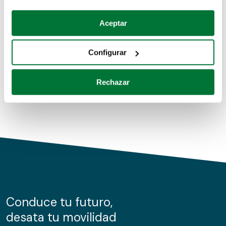
Coches de segunda mano
Si lo permite, también quisiéramos:
Aceptar
Recopilar información sobre su ubicación geográfica
Coches de km0
que puede tener una precisión de varios metros
Configurar
Coches de renting
Identificar su dispositivo analizándolo activamente
para buscar características específicas (huellas
Rechazar
digitales)
Obtenga más información sobre cómo se procesan sus
datos personales y establezca sus preferencias en la
sección de datos
. Puede cambiar o retirar su
consentimiento en cualquier momento en la Declaración
de cookies.
Las cookies de este sitio web se usan para personalizar
el contenido y los anuncios, ofrecer funciones de redes
sociales y analizar el tráfico. Además, compartimos
Conduce tu futuro,
información sobre el uso que haga del sitio web con
desata tu movilidad
nuestros partners de redes sociales, publicidad y análisis