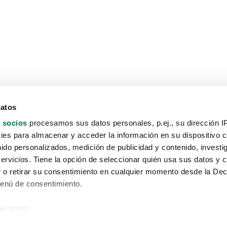
datos
 socios
procesamos sus datos personales, p.ej., su dirección I
es para almacenar y acceder la información en su dispositivo co
nido personalizados, medición de publicidad y contenido, investi
servicios. Tiene la opción de seleccionar quién usa sus datos y 
 o retirar su consentimiento en cualquier momento desde la Dec
Menú de consentimiento.
siéramos:
Aviso protección de datos
 sobre su ubicación geográfica que puede tener una precisión de