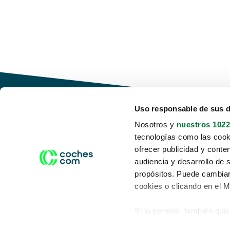
Uso responsable de sus 
Nosotros y
nuestros 1022
tecnologías como las cooki
Conduce tu futuro,
ofrecer publicidad y conte
desata tu movilidad
audiencia y desarrollo de 
propósitos. Puede cambiar
cookies o clicando en el 
Si lo permite, también qui
Acerca de nosotros
Aviso legal
Recopilar información