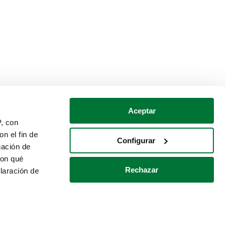
Aceptar
P, con
n el fin de
Configurar
gación de
con qué
Rechazar
laración de
Política de cookies
Contacto
 varios metros