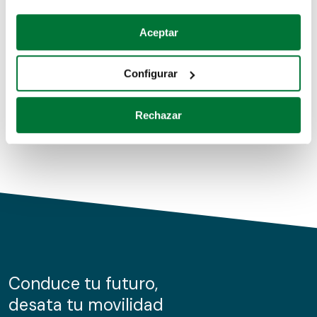
Coches de segunda mano
Si lo permite, también quisiéramos:
Aceptar
Recopilar información sobre su ubicación geográfica
Coches de km0
que puede tener una precisión de varios metros
Configurar
Coches de renting
Identificar su dispositivo analizándolo activamente
para buscar características específicas (huellas
Rechazar
digitales)
Obtenga más información sobre cómo se procesan sus
datos personales y establezca sus preferencias en la
sección de datos
. Puede cambiar o retirar su
consentimiento en cualquier momento en la Declaración
de cookies.
Las cookies de este sitio web se usan para personalizar
el contenido y los anuncios, ofrecer funciones de redes
sociales y analizar el tráfico. Además, compartimos
Conduce tu futuro,
información sobre el uso que haga del sitio web con
desata tu movilidad
nuestros partners de redes sociales, publicidad y análisis