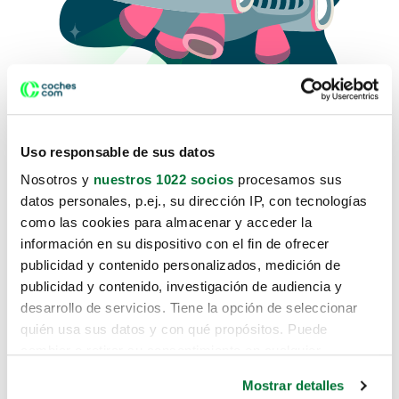
Uso responsable de sus datos
Nosotros y
nuestros 1022 socios
procesamos sus
datos personales, p.ej., su dirección IP, con tecnologías
como las cookies para almacenar y acceder la
Lo sentimos, no sabemos como
información en su dispositivo con el fin de ofrecer
te hemos traido hasta aquí.
publicidad y contenido personalizados, medición de
publicidad y contenido, investigación de audiencia y
desarrollo de servicios. Tiene la opción de seleccionar
Pero puedes encontrar el coche que estás
quién usa sus datos y con qué propósitos. Puede
buscando en alguno de estos enlaces:
cambiar o retirar su consentimiento en cualquier
momento desde la Declaración de cookies o clicando en
Coches nuevos
Mostrar detalles
el Menú de consentimiento.