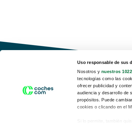
Uso responsable de sus 
Nosotros y
nuestros 1022
tecnologías como las cooki
Conduce tu futuro,
ofrecer publicidad y conte
desata tu movilidad
audiencia y desarrollo de 
propósitos. Puede cambiar
cookies o clicando en el 
Si lo permite, también qui
Acerca de nosotros
Aviso legal
Recopilar información