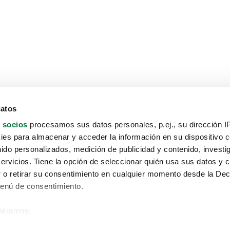
datos
 socios
procesamos sus datos personales, p.ej., su dirección I
es para almacenar y acceder la información en su dispositivo co
nido personalizados, medición de publicidad y contenido, investi
servicios. Tiene la opción de seleccionar quién usa sus datos y 
 o retirar su consentimiento en cualquier momento desde la Dec
Menú de consentimiento.
siéramos:
Aviso protección de datos
 sobre su ubicación geográfica que puede tener una precisión de