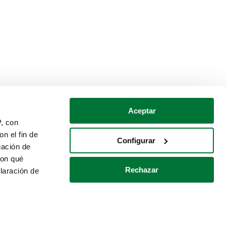
Aceptar
P, con
n el fin de
Configurar
gación de
con qué
Rechazar
laración de
Política de cookies
Contacto
 varios metros