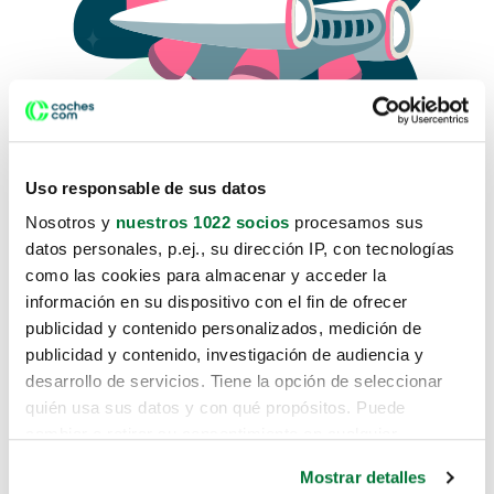
Uso responsable de sus datos
Nosotros y
nuestros 1022 socios
procesamos sus
datos personales, p.ej., su dirección IP, con tecnologías
como las cookies para almacenar y acceder la
Lo sentimos, no sabemos como
información en su dispositivo con el fin de ofrecer
te hemos traido hasta aquí.
publicidad y contenido personalizados, medición de
publicidad y contenido, investigación de audiencia y
desarrollo de servicios. Tiene la opción de seleccionar
Pero puedes encontrar el coche que estás
quién usa sus datos y con qué propósitos. Puede
buscando en alguno de estos enlaces:
cambiar o retirar su consentimiento en cualquier
momento desde la Declaración de cookies o clicando en
Coches nuevos
Mostrar detalles
el Menú de consentimiento.