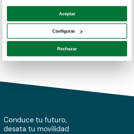
Coches de segunda mano
Si lo permite, también quisiéramos:
Aceptar
Recopilar información sobre su ubicación geográfica
Coches de km0
que puede tener una precisión de varios metros
Configurar
Coches de renting
Identificar su dispositivo analizándolo activamente
para buscar características específicas (huellas
Rechazar
digitales)
Obtenga más información sobre cómo se procesan sus
datos personales y establezca sus preferencias en la
sección de datos
. Puede cambiar o retirar su
consentimiento en cualquier momento en la Declaración
de cookies.
Las cookies de este sitio web se usan para personalizar
el contenido y los anuncios, ofrecer funciones de redes
sociales y analizar el tráfico. Además, compartimos
Conduce tu futuro,
información sobre el uso que haga del sitio web con
desata tu movilidad
nuestros partners de redes sociales, publicidad y análisis