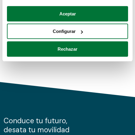
Coches de segunda mano
Si lo permite, también quisiéramos:
Aceptar
Recopilar información sobre su ubicación geográfica
Coches de km0
que puede tener una precisión de varios metros
Configurar
Coches de renting
Identificar su dispositivo analizándolo activamente
para buscar características específicas (huellas
Rechazar
digitales)
Obtenga más información sobre cómo se procesan sus
datos personales y establezca sus preferencias en la
sección de datos
. Puede cambiar o retirar su
consentimiento en cualquier momento en la Declaración
de cookies.
Las cookies de este sitio web se usan para personalizar
el contenido y los anuncios, ofrecer funciones de redes
sociales y analizar el tráfico. Además, compartimos
Conduce tu futuro,
información sobre el uso que haga del sitio web con
desata tu movilidad
nuestros partners de redes sociales, publicidad y análisis