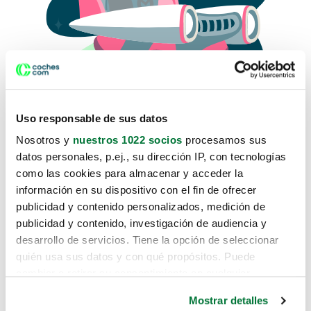
Uso responsable de sus datos
Nosotros y
nuestros 1022 socios
procesamos sus
datos personales, p.ej., su dirección IP, con tecnologías
como las cookies para almacenar y acceder la
Lo sentimos, no sabemos como
información en su dispositivo con el fin de ofrecer
te hemos traido hasta aquí.
publicidad y contenido personalizados, medición de
publicidad y contenido, investigación de audiencia y
desarrollo de servicios. Tiene la opción de seleccionar
Pero puedes encontrar el coche que estás
quién usa sus datos y con qué propósitos. Puede
buscando en alguno de estos enlaces:
cambiar o retirar su consentimiento en cualquier
momento desde la Declaración de cookies o clicando en
Coches nuevos
Mostrar detalles
el Menú de consentimiento.