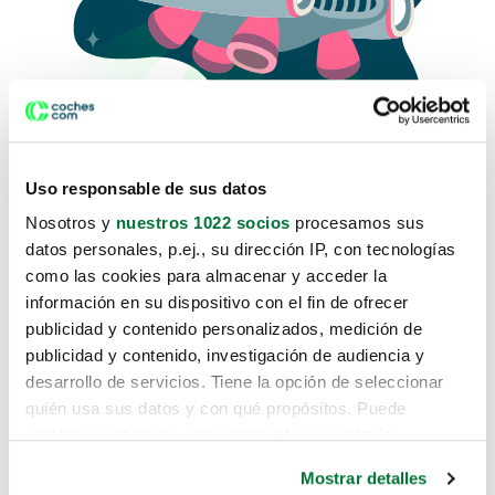
Uso responsable de sus datos
Nosotros y
nuestros 1022 socios
procesamos sus
datos personales, p.ej., su dirección IP, con tecnologías
como las cookies para almacenar y acceder la
Lo sentimos, no sabemos como
información en su dispositivo con el fin de ofrecer
te hemos traido hasta aquí.
publicidad y contenido personalizados, medición de
publicidad y contenido, investigación de audiencia y
desarrollo de servicios. Tiene la opción de seleccionar
Pero puedes encontrar el coche que estás
quién usa sus datos y con qué propósitos. Puede
buscando en alguno de estos enlaces:
cambiar o retirar su consentimiento en cualquier
momento desde la Declaración de cookies o clicando en
Coches nuevos
Mostrar detalles
el Menú de consentimiento.