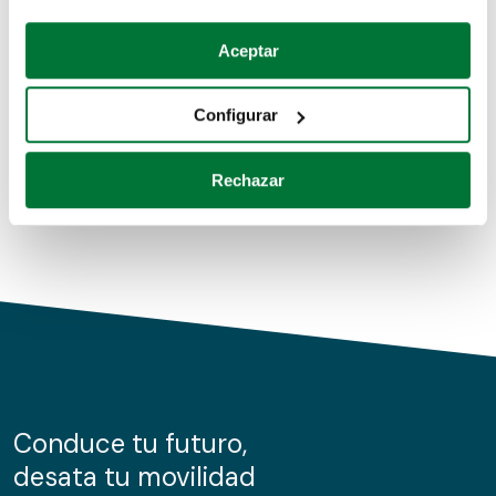
Coches de segunda mano
Si lo permite, también quisiéramos:
Aceptar
Recopilar información sobre su ubicación geográfica
Coches de km0
que puede tener una precisión de varios metros
Configurar
Coches de renting
Identificar su dispositivo analizándolo activamente
para buscar características específicas (huellas
Rechazar
digitales)
Obtenga más información sobre cómo se procesan sus
datos personales y establezca sus preferencias en la
sección de datos
. Puede cambiar o retirar su
consentimiento en cualquier momento en la Declaración
de cookies.
Las cookies de este sitio web se usan para personalizar
el contenido y los anuncios, ofrecer funciones de redes
sociales y analizar el tráfico. Además, compartimos
Conduce tu futuro,
información sobre el uso que haga del sitio web con
desata tu movilidad
nuestros partners de redes sociales, publicidad y análisis