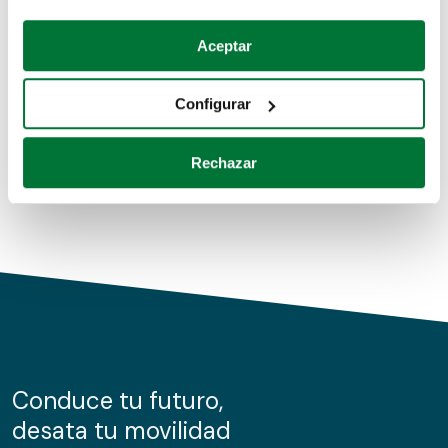
Coches de segunda mano
Si lo permite, también quisiéramos:
Aceptar
Recopilar información sobre su ubicación geográfica
Coches de km0
que puede tener una precisión de varios metros
Configurar
Coches de renting
Identificar su dispositivo analizándolo activamente
para buscar características específicas (huellas
Rechazar
digitales)
Obtenga más información sobre cómo se procesan sus
datos personales y establezca sus preferencias en la
sección de datos
. Puede cambiar o retirar su
consentimiento en cualquier momento en la Declaración
de cookies.
Las cookies de este sitio web se usan para personalizar
el contenido y los anuncios, ofrecer funciones de redes
sociales y analizar el tráfico. Además, compartimos
Conduce tu futuro,
información sobre el uso que haga del sitio web con
desata tu movilidad
nuestros partners de redes sociales, publicidad y análisis