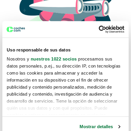
Uso responsable de sus datos
Nosotros y
nuestros 1022 socios
procesamos sus
datos personales, p.ej., su dirección IP, con tecnologías
como las cookies para almacenar y acceder la
Lo sentimos, no sabemos como
información en su dispositivo con el fin de ofrecer
te hemos traido hasta aquí.
publicidad y contenido personalizados, medición de
publicidad y contenido, investigación de audiencia y
desarrollo de servicios. Tiene la opción de seleccionar
Pero puedes encontrar el coche que estás
quién usa sus datos y con qué propósitos. Puede
buscando en alguno de estos enlaces:
cambiar o retirar su consentimiento en cualquier
momento desde la Declaración de cookies o clicando en
Coches nuevos
Mostrar detalles
el Menú de consentimiento.