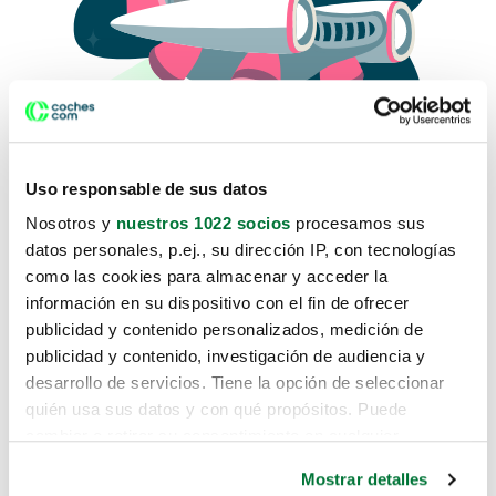
Uso responsable de sus datos
Nosotros y
nuestros 1022 socios
procesamos sus
datos personales, p.ej., su dirección IP, con tecnologías
como las cookies para almacenar y acceder la
Lo sentimos, no sabemos como
información en su dispositivo con el fin de ofrecer
te hemos traido hasta aquí.
publicidad y contenido personalizados, medición de
publicidad y contenido, investigación de audiencia y
desarrollo de servicios. Tiene la opción de seleccionar
Pero puedes encontrar el coche que estás
quién usa sus datos y con qué propósitos. Puede
buscando en alguno de estos enlaces:
cambiar o retirar su consentimiento en cualquier
momento desde la Declaración de cookies o clicando en
Coches nuevos
Mostrar detalles
el Menú de consentimiento.