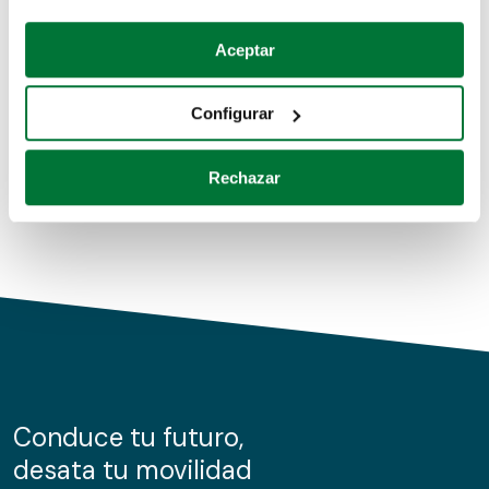
Coches de segunda mano
Si lo permite, también quisiéramos:
Aceptar
Recopilar información sobre su ubicación geográfica
Coches de km0
que puede tener una precisión de varios metros
Configurar
Coches de renting
Identificar su dispositivo analizándolo activamente
para buscar características específicas (huellas
Rechazar
digitales)
Obtenga más información sobre cómo se procesan sus
datos personales y establezca sus preferencias en la
sección de datos
. Puede cambiar o retirar su
consentimiento en cualquier momento en la Declaración
de cookies.
Las cookies de este sitio web se usan para personalizar
el contenido y los anuncios, ofrecer funciones de redes
sociales y analizar el tráfico. Además, compartimos
Conduce tu futuro,
información sobre el uso que haga del sitio web con
desata tu movilidad
nuestros partners de redes sociales, publicidad y análisis