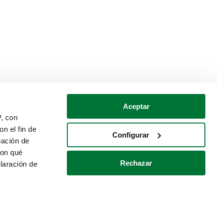
Aceptar
P, con
n el fin de
Configurar
gación de
con qué
Rechazar
laración de
Política de cookies
Contacto
 varios metros