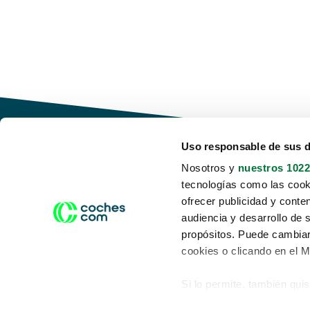
Uso responsable de sus 
Nosotros y
nuestros 1022
tecnologías como las cooki
Conduce tu futuro,
ofrecer publicidad y conte
desata tu movilidad
audiencia y desarrollo de 
propósitos. Puede cambiar
cookies o clicando en el 
Si lo permite, también qui
Acerca de nosotros
Aviso legal
Recopilar información