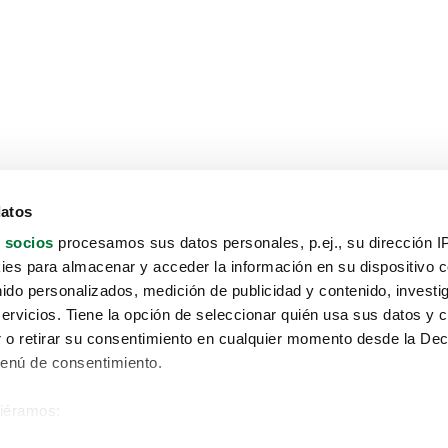
datos
 socios
procesamos sus datos personales, p.ej., su dirección I
es para almacenar y acceder la información en su dispositivo co
nido personalizados, medición de publicidad y contenido, investi
servicios. Tiene la opción de seleccionar quién usa sus datos y 
 o retirar su consentimiento en cualquier momento desde la Dec
Menú de consentimiento.
siéramos:
Aviso protección de datos
 sobre su ubicación geográfica que puede tener una precisión de