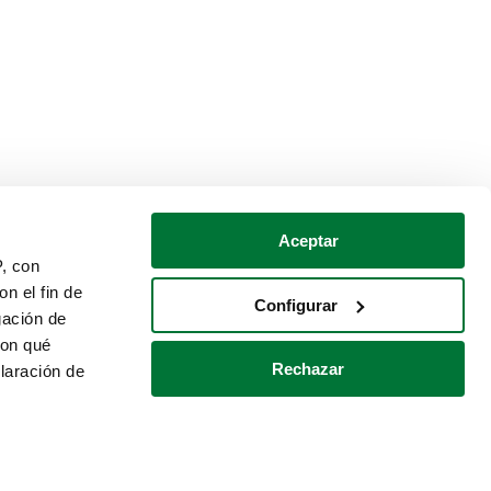
Aceptar
P, con
n el fin de
Configurar
gación de
con qué
Rechazar
laración de
Política de cookies
Contacto
 varios metros