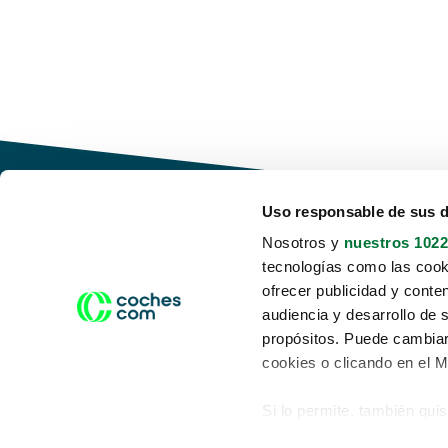
Uso responsable de sus 
Nosotros y
nuestros 1022
tecnologías como las cooki
Conduce tu futuro,
ofrecer publicidad y conte
desata tu movilidad
audiencia y desarrollo de 
propósitos. Puede cambiar
cookies o clicando en el 
Si lo permite, también qui
Acerca de nosotros
Aviso legal
Recopilar información