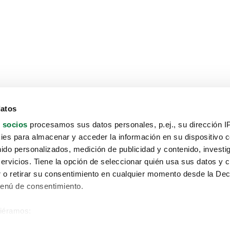
datos
 socios
procesamos sus datos personales, p.ej., su dirección I
es para almacenar y acceder la información en su dispositivo co
nido personalizados, medición de publicidad y contenido, investi
servicios. Tiene la opción de seleccionar quién usa sus datos y 
 o retirar su consentimiento en cualquier momento desde la Dec
Menú de consentimiento.
siéramos:
Aviso protección de datos
 sobre su ubicación geográfica que puede tener una precisión de