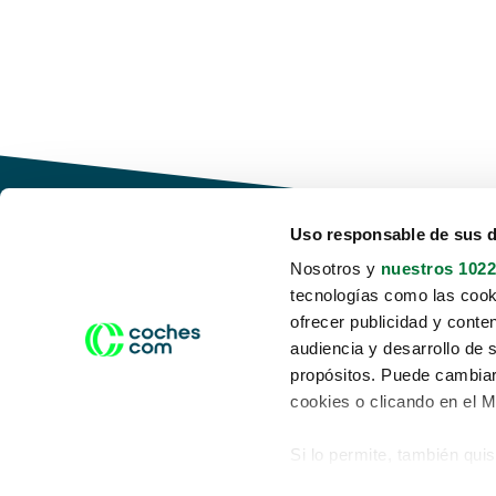
Uso responsable de sus 
Nosotros y
nuestros 1022
tecnologías como las cooki
Conduce tu futuro,
ofrecer publicidad y conte
desata tu movilidad
audiencia y desarrollo de 
propósitos. Puede cambiar
cookies o clicando en el 
Si lo permite, también qui
Acerca de nosotros
Aviso legal
Recopilar información