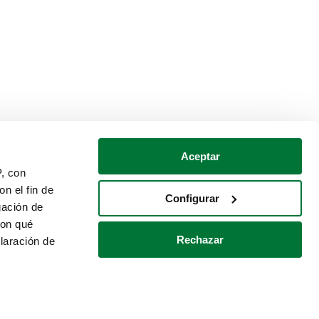
Aceptar
P, con
n el fin de
Configurar
gación de
con qué
Rechazar
laración de
Política de cookies
Contacto
 varios metros