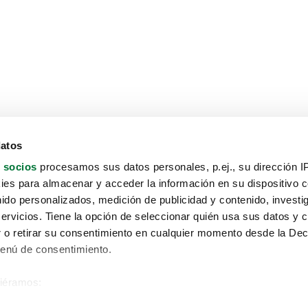
datos
 socios
procesamos sus datos personales, p.ej., su dirección I
es para almacenar y acceder la información en su dispositivo co
nido personalizados, medición de publicidad y contenido, investi
servicios. Tiene la opción de seleccionar quién usa sus datos y 
 o retirar su consentimiento en cualquier momento desde la Dec
Menú de consentimiento.
siéramos:
Aviso protección de datos
 sobre su ubicación geográfica que puede tener una precisión de