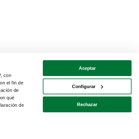
Aceptar
P, con
n el fin de
Configurar
gación de
con qué
Rechazar
laración de
Política de cookies
Contacto
 varios metros