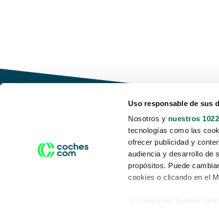
Uso responsable de sus 
Nosotros y
nuestros 1022
tecnologías como las cooki
Conduce tu futuro,
ofrecer publicidad y conte
desata tu movilidad
audiencia y desarrollo de 
propósitos. Puede cambiar
cookies o clicando en el 
Si lo permite, también qui
Acerca de nosotros
Aviso legal
Recopilar información