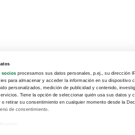
datos
 socios
procesamos sus datos personales, p.ej., su dirección I
es para almacenar y acceder la información en su dispositivo co
nido personalizados, medición de publicidad y contenido, investi
servicios. Tiene la opción de seleccionar quién usa sus datos y 
 o retirar su consentimiento en cualquier momento desde la Dec
Menú de consentimiento.
siéramos:
Aviso protección de datos
 sobre su ubicación geográfica que puede tener una precisión de