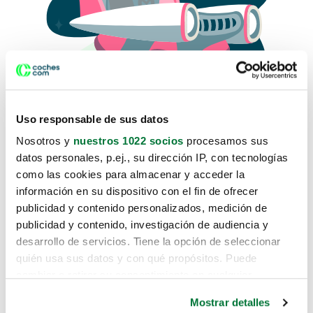
Uso responsable de sus datos
Nosotros y
nuestros 1022 socios
procesamos sus
datos personales, p.ej., su dirección IP, con tecnologías
como las cookies para almacenar y acceder la
Lo sentimos, no sabemos como
información en su dispositivo con el fin de ofrecer
te hemos traido hasta aquí.
publicidad y contenido personalizados, medición de
publicidad y contenido, investigación de audiencia y
desarrollo de servicios. Tiene la opción de seleccionar
Pero puedes encontrar el coche que estás
quién usa sus datos y con qué propósitos. Puede
buscando en alguno de estos enlaces:
cambiar o retirar su consentimiento en cualquier
momento desde la Declaración de cookies o clicando en
Coches nuevos
Mostrar detalles
el Menú de consentimiento.