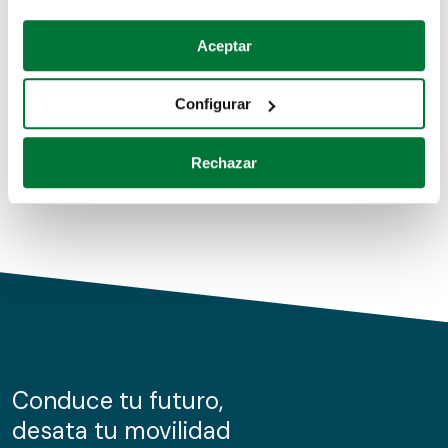
Coches de segunda mano
Si lo permite, también quisiéramos:
Aceptar
Recopilar información sobre su ubicación geográfica
Coches de km0
que puede tener una precisión de varios metros
Configurar
Coches de renting
Identificar su dispositivo analizándolo activamente
para buscar características específicas (huellas
Rechazar
digitales)
Obtenga más información sobre cómo se procesan sus
datos personales y establezca sus preferencias en la
sección de datos
. Puede cambiar o retirar su
consentimiento en cualquier momento en la Declaración
de cookies.
Las cookies de este sitio web se usan para personalizar
el contenido y los anuncios, ofrecer funciones de redes
sociales y analizar el tráfico. Además, compartimos
Conduce tu futuro,
información sobre el uso que haga del sitio web con
desata tu movilidad
nuestros partners de redes sociales, publicidad y análisis