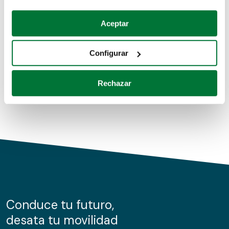
Coches de segunda mano
Si lo permite, también quisiéramos:
Aceptar
Recopilar información sobre su ubicación geográfica
Coches de km0
que puede tener una precisión de varios metros
Configurar
Coches de renting
Identificar su dispositivo analizándolo activamente
para buscar características específicas (huellas
Rechazar
digitales)
Obtenga más información sobre cómo se procesan sus
datos personales y establezca sus preferencias en la
sección de datos
. Puede cambiar o retirar su
consentimiento en cualquier momento en la Declaración
de cookies.
Las cookies de este sitio web se usan para personalizar
el contenido y los anuncios, ofrecer funciones de redes
sociales y analizar el tráfico. Además, compartimos
Conduce tu futuro,
información sobre el uso que haga del sitio web con
desata tu movilidad
nuestros partners de redes sociales, publicidad y análisis