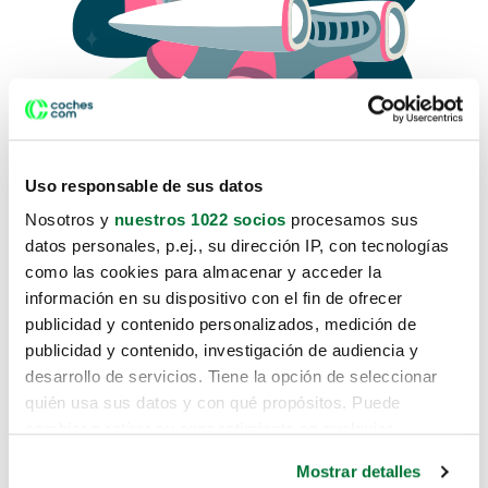
Uso responsable de sus datos
Nosotros y
nuestros 1022 socios
procesamos sus
datos personales, p.ej., su dirección IP, con tecnologías
como las cookies para almacenar y acceder la
Lo sentimos, no sabemos como
información en su dispositivo con el fin de ofrecer
te hemos traido hasta aquí.
publicidad y contenido personalizados, medición de
publicidad y contenido, investigación de audiencia y
desarrollo de servicios. Tiene la opción de seleccionar
Pero puedes encontrar el coche que estás
quién usa sus datos y con qué propósitos. Puede
buscando en alguno de estos enlaces:
cambiar o retirar su consentimiento en cualquier
momento desde la Declaración de cookies o clicando en
Coches nuevos
Mostrar detalles
el Menú de consentimiento.