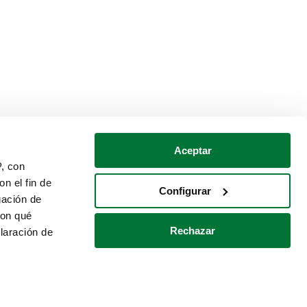
Aceptar
P, con
n el fin de
Configurar
gación de
con qué
Rechazar
laración de
Política de cookies
Contacto
 varios metros