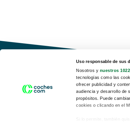
Uso responsable de sus 
Nosotros y
nuestros 1022
tecnologías como las cooki
Conduce tu futuro,
ofrecer publicidad y conte
desata tu movilidad
audiencia y desarrollo de 
propósitos. Puede cambiar
cookies o clicando en el 
Si lo permite, también qui
Acerca de nosotros
Aviso legal
Recopilar información