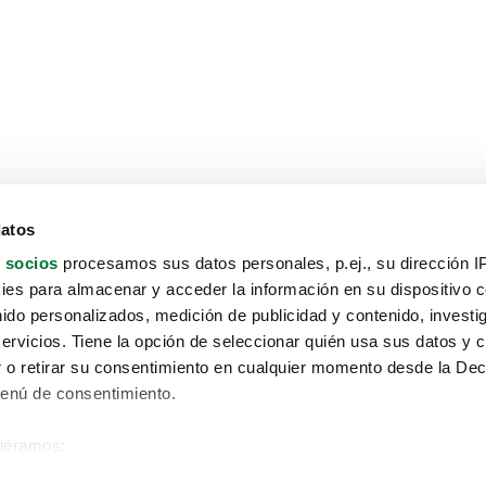
datos
 socios
procesamos sus datos personales, p.ej., su dirección I
es para almacenar y acceder la información en su dispositivo co
nido personalizados, medición de publicidad y contenido, investi
servicios. Tiene la opción de seleccionar quién usa sus datos y 
 o retirar su consentimiento en cualquier momento desde la Dec
Menú de consentimiento.
siéramos:
Aviso protección de datos
 sobre su ubicación geográfica que puede tener una precisión de