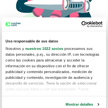
Uso responsable de sus datos
Nosotros y
nuestros 1022 socios
procesamos sus
datos personales, p.ej., su dirección IP, con tecnologías
como las cookies para almacenar y acceder la
Lo sentimos, no sabemos como
información en su dispositivo con el fin de ofrecer
te hemos traido hasta aquí.
publicidad y contenido personalizados, medición de
publicidad y contenido, investigación de audiencia y
desarrollo de servicios. Tiene la opción de seleccionar
Pero puedes encontrar el coche que estás
quién usa sus datos y con qué propósitos. Puede
buscando en alguno de estos enlaces:
cambiar o retirar su consentimiento en cualquier
momento desde la Declaración de cookies o clicando en
Coches nuevos
Mostrar detalles
el Menú de consentimiento.