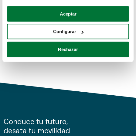
Coches de segunda mano
Si lo permite, también quisiéramos:
Aceptar
Recopilar información sobre su ubicación geográfica
Coches de km0
que puede tener una precisión de varios metros
Configurar
Coches de renting
Identificar su dispositivo analizándolo activamente
para buscar características específicas (huellas
Rechazar
digitales)
Obtenga más información sobre cómo se procesan sus
datos personales y establezca sus preferencias en la
sección de datos
. Puede cambiar o retirar su
consentimiento en cualquier momento en la Declaración
de cookies.
Las cookies de este sitio web se usan para personalizar
el contenido y los anuncios, ofrecer funciones de redes
sociales y analizar el tráfico. Además, compartimos
Conduce tu futuro,
información sobre el uso que haga del sitio web con
desata tu movilidad
nuestros partners de redes sociales, publicidad y análisis