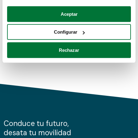
Coches de segunda mano
Si lo permite, también quisiéramos:
Aceptar
Recopilar información sobre su ubicación geográfica
Coches de km0
que puede tener una precisión de varios metros
Configurar
Coches de renting
Identificar su dispositivo analizándolo activamente
para buscar características específicas (huellas
Rechazar
digitales)
Obtenga más información sobre cómo se procesan sus
datos personales y establezca sus preferencias en la
sección de datos
. Puede cambiar o retirar su
consentimiento en cualquier momento en la Declaración
de cookies.
Las cookies de este sitio web se usan para personalizar
el contenido y los anuncios, ofrecer funciones de redes
sociales y analizar el tráfico. Además, compartimos
Conduce tu futuro,
información sobre el uso que haga del sitio web con
desata tu movilidad
nuestros partners de redes sociales, publicidad y análisis