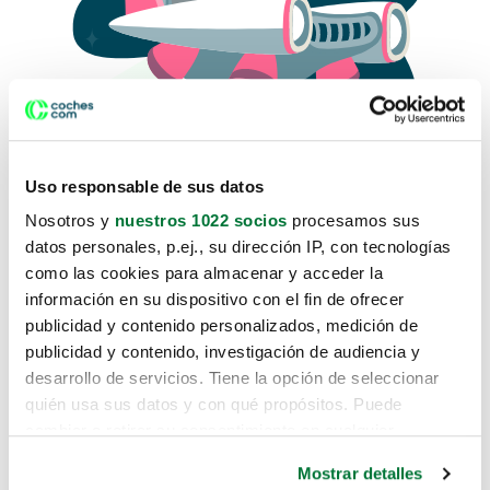
Uso responsable de sus datos
Nosotros y
nuestros 1022 socios
procesamos sus
datos personales, p.ej., su dirección IP, con tecnologías
como las cookies para almacenar y acceder la
Lo sentimos, no sabemos como
información en su dispositivo con el fin de ofrecer
te hemos traido hasta aquí.
publicidad y contenido personalizados, medición de
publicidad y contenido, investigación de audiencia y
desarrollo de servicios. Tiene la opción de seleccionar
Pero puedes encontrar el coche que estás
quién usa sus datos y con qué propósitos. Puede
buscando en alguno de estos enlaces:
cambiar o retirar su consentimiento en cualquier
momento desde la Declaración de cookies o clicando en
Coches nuevos
Mostrar detalles
el Menú de consentimiento.