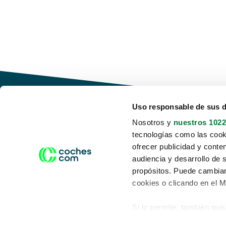
Uso responsable de sus 
Nosotros y
nuestros 1022
tecnologías como las cooki
Conduce tu futuro,
ofrecer publicidad y conte
desata tu movilidad
audiencia y desarrollo de 
propósitos. Puede cambiar
cookies o clicando en el 
Si lo permite, también qui
Acerca de nosotros
Aviso legal
Recopilar información