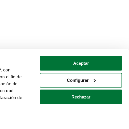
Aceptar
P, con
n el fin de
Configurar
gación de
con qué
Rechazar
laración de
Política de cookies
Contacto
 varios metros