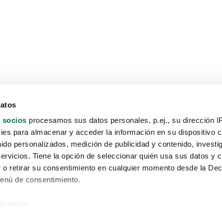
datos
 socios
procesamos sus datos personales, p.ej., su dirección I
es para almacenar y acceder la información en su dispositivo co
nido personalizados, medición de publicidad y contenido, investi
servicios. Tiene la opción de seleccionar quién usa sus datos y 
 o retirar su consentimiento en cualquier momento desde la Dec
Menú de consentimiento.
siéramos:
Aviso protección de datos
 sobre su ubicación geográfica que puede tener una precisión de