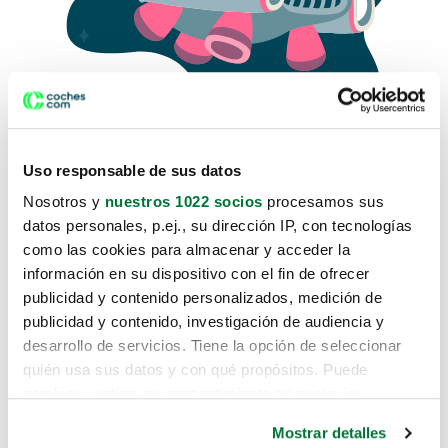
Uso responsable de sus datos
Nosotros y
nuestros 1022 socios
procesamos sus
datos personales, p.ej., su dirección IP, con tecnologías
como las cookies para almacenar y acceder la
Lo sentimos, no sabemos como
información en su dispositivo con el fin de ofrecer
te hemos traido hasta aquí.
publicidad y contenido personalizados, medición de
publicidad y contenido, investigación de audiencia y
desarrollo de servicios. Tiene la opción de seleccionar
Pero puedes encontrar el coche que estás
quién usa sus datos y con qué propósitos. Puede
buscando en alguno de estos enlaces:
cambiar o retirar su consentimiento en cualquier
momento desde la Declaración de cookies o clicando en
Coches nuevos
Mostrar detalles
el Menú de consentimiento.