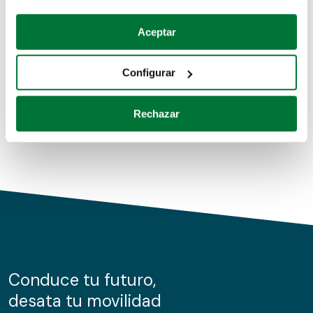
Coches de segunda mano
Si lo permite, también quisiéramos:
Aceptar
Recopilar información sobre su ubicación geográfica
Coches de km0
que puede tener una precisión de varios metros
Configurar
Coches de renting
Identificar su dispositivo analizándolo activamente
para buscar características específicas (huellas
Rechazar
digitales)
Obtenga más información sobre cómo se procesan sus
datos personales y establezca sus preferencias en la
sección de datos
. Puede cambiar o retirar su
consentimiento en cualquier momento en la Declaración
de cookies.
Las cookies de este sitio web se usan para personalizar
el contenido y los anuncios, ofrecer funciones de redes
sociales y analizar el tráfico. Además, compartimos
Conduce tu futuro,
información sobre el uso que haga del sitio web con
desata tu movilidad
nuestros partners de redes sociales, publicidad y análisis