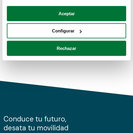
Coches de segunda mano
Si lo permite, también quisiéramos:
Aceptar
Recopilar información sobre su ubicación geográfica
Coches de km0
que puede tener una precisión de varios metros
Configurar
Coches de renting
Identificar su dispositivo analizándolo activamente
para buscar características específicas (huellas
Rechazar
digitales)
Obtenga más información sobre cómo se procesan sus
datos personales y establezca sus preferencias en la
sección de datos
. Puede cambiar o retirar su
consentimiento en cualquier momento en la Declaración
de cookies.
Las cookies de este sitio web se usan para personalizar
el contenido y los anuncios, ofrecer funciones de redes
sociales y analizar el tráfico. Además, compartimos
Conduce tu futuro,
información sobre el uso que haga del sitio web con
desata tu movilidad
nuestros partners de redes sociales, publicidad y análisis