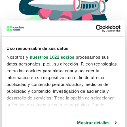
Uso responsable de sus datos
Nosotros y
nuestros 1022 socios
procesamos sus
datos personales, p.ej., su dirección IP, con tecnologías
como las cookies para almacenar y acceder la
Lo sentimos, no sabemos como
información en su dispositivo con el fin de ofrecer
te hemos traido hasta aquí.
publicidad y contenido personalizados, medición de
publicidad y contenido, investigación de audiencia y
desarrollo de servicios. Tiene la opción de seleccionar
Pero puedes encontrar el coche que estás
quién usa sus datos y con qué propósitos. Puede
buscando en alguno de estos enlaces:
cambiar o retirar su consentimiento en cualquier
momento desde la Declaración de cookies o clicando en
Coches nuevos
Mostrar detalles
el Menú de consentimiento.