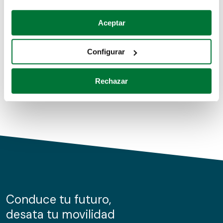
Coches de segunda mano
Si lo permite, también quisiéramos:
Aceptar
Recopilar información sobre su ubicación geográfica
Coches de km0
que puede tener una precisión de varios metros
Configurar
Coches de renting
Identificar su dispositivo analizándolo activamente
para buscar características específicas (huellas
Rechazar
digitales)
Obtenga más información sobre cómo se procesan sus
datos personales y establezca sus preferencias en la
sección de datos
. Puede cambiar o retirar su
consentimiento en cualquier momento en la Declaración
de cookies.
Las cookies de este sitio web se usan para personalizar
el contenido y los anuncios, ofrecer funciones de redes
sociales y analizar el tráfico. Además, compartimos
Conduce tu futuro,
información sobre el uso que haga del sitio web con
desata tu movilidad
nuestros partners de redes sociales, publicidad y análisis