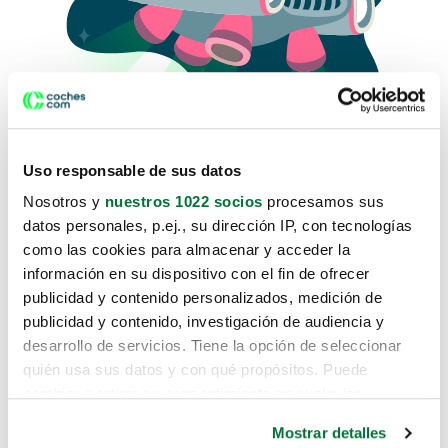
Uso responsable de sus datos
Nosotros y
nuestros 1022 socios
procesamos sus
datos personales, p.ej., su dirección IP, con tecnologías
como las cookies para almacenar y acceder la
Lo sentimos, no sabemos como
información en su dispositivo con el fin de ofrecer
te hemos traido hasta aquí.
publicidad y contenido personalizados, medición de
publicidad y contenido, investigación de audiencia y
desarrollo de servicios. Tiene la opción de seleccionar
Pero puedes encontrar el coche que estás
quién usa sus datos y con qué propósitos. Puede
buscando en alguno de estos enlaces:
cambiar o retirar su consentimiento en cualquier
momento desde la Declaración de cookies o clicando en
Coches nuevos
Mostrar detalles
el Menú de consentimiento.