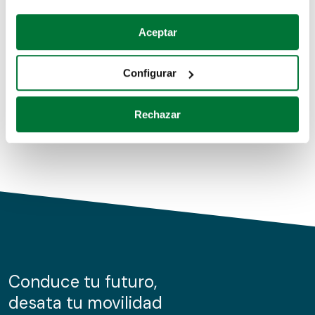
Coches de segunda mano
Si lo permite, también quisiéramos:
Aceptar
Recopilar información sobre su ubicación geográfica
Coches de km0
que puede tener una precisión de varios metros
Configurar
Coches de renting
Identificar su dispositivo analizándolo activamente
para buscar características específicas (huellas
Rechazar
digitales)
Obtenga más información sobre cómo se procesan sus
datos personales y establezca sus preferencias en la
sección de datos
. Puede cambiar o retirar su
consentimiento en cualquier momento en la Declaración
de cookies.
Las cookies de este sitio web se usan para personalizar
el contenido y los anuncios, ofrecer funciones de redes
sociales y analizar el tráfico. Además, compartimos
Conduce tu futuro,
información sobre el uso que haga del sitio web con
desata tu movilidad
nuestros partners de redes sociales, publicidad y análisis