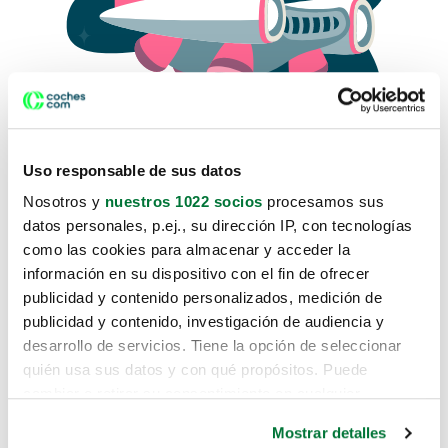
Uso responsable de sus datos
Nosotros y
nuestros 1022 socios
procesamos sus
datos personales, p.ej., su dirección IP, con tecnologías
como las cookies para almacenar y acceder la
Lo sentimos, no sabemos como
información en su dispositivo con el fin de ofrecer
te hemos traido hasta aquí.
publicidad y contenido personalizados, medición de
publicidad y contenido, investigación de audiencia y
desarrollo de servicios. Tiene la opción de seleccionar
Pero puedes encontrar el coche que estás
quién usa sus datos y con qué propósitos. Puede
buscando en alguno de estos enlaces:
cambiar o retirar su consentimiento en cualquier
momento desde la Declaración de cookies o clicando en
Coches nuevos
Mostrar detalles
el Menú de consentimiento.