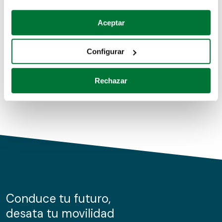
Coches de segunda mano
Si lo permite, también quisiéramos:
Aceptar
Recopilar información sobre su ubicación geográfica
Coches de km0
que puede tener una precisión de varios metros
Configurar
Coches de renting
Identificar su dispositivo analizándolo activamente
para buscar características específicas (huellas
Rechazar
digitales)
Obtenga más información sobre cómo se procesan sus
datos personales y establezca sus preferencias en la
sección de datos
. Puede cambiar o retirar su
consentimiento en cualquier momento en la Declaración
de cookies.
Las cookies de este sitio web se usan para personalizar
el contenido y los anuncios, ofrecer funciones de redes
sociales y analizar el tráfico. Además, compartimos
Conduce tu futuro,
información sobre el uso que haga del sitio web con
desata tu movilidad
nuestros partners de redes sociales, publicidad y análisis