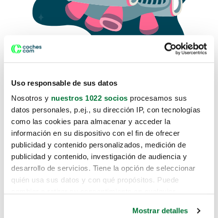
Uso responsable de sus datos
Nosotros y
nuestros 1022 socios
procesamos sus
datos personales, p.ej., su dirección IP, con tecnologías
como las cookies para almacenar y acceder la
Lo sentimos, no sabemos como
información en su dispositivo con el fin de ofrecer
te hemos traido hasta aquí.
publicidad y contenido personalizados, medición de
publicidad y contenido, investigación de audiencia y
desarrollo de servicios. Tiene la opción de seleccionar
Pero puedes encontrar el coche que estás
quién usa sus datos y con qué propósitos. Puede
buscando en alguno de estos enlaces:
cambiar o retirar su consentimiento en cualquier
momento desde la Declaración de cookies o clicando en
Coches nuevos
Mostrar detalles
el Menú de consentimiento.