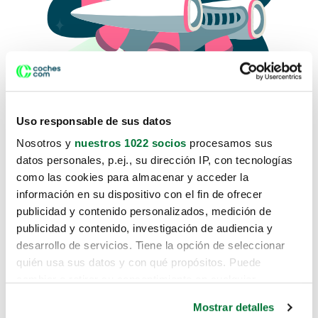
Uso responsable de sus datos
Nosotros y
nuestros 1022 socios
procesamos sus
datos personales, p.ej., su dirección IP, con tecnologías
como las cookies para almacenar y acceder la
Lo sentimos, no sabemos como
información en su dispositivo con el fin de ofrecer
te hemos traido hasta aquí.
publicidad y contenido personalizados, medición de
publicidad y contenido, investigación de audiencia y
desarrollo de servicios. Tiene la opción de seleccionar
Pero puedes encontrar el coche que estás
quién usa sus datos y con qué propósitos. Puede
buscando en alguno de estos enlaces:
cambiar o retirar su consentimiento en cualquier
momento desde la Declaración de cookies o clicando en
Coches nuevos
Mostrar detalles
el Menú de consentimiento.