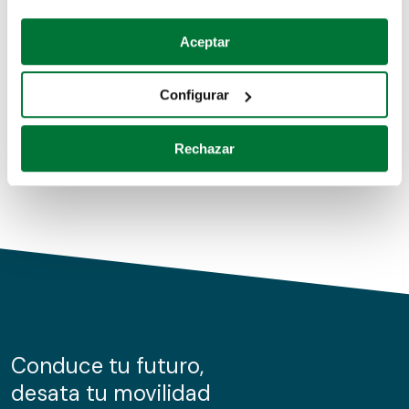
Coches de segunda mano
Si lo permite, también quisiéramos:
Aceptar
Recopilar información sobre su ubicación geográfica
Coches de km0
que puede tener una precisión de varios metros
Configurar
Coches de renting
Identificar su dispositivo analizándolo activamente
para buscar características específicas (huellas
Rechazar
digitales)
Obtenga más información sobre cómo se procesan sus
datos personales y establezca sus preferencias en la
sección de datos
. Puede cambiar o retirar su
consentimiento en cualquier momento en la Declaración
de cookies.
Las cookies de este sitio web se usan para personalizar
el contenido y los anuncios, ofrecer funciones de redes
sociales y analizar el tráfico. Además, compartimos
Conduce tu futuro,
información sobre el uso que haga del sitio web con
desata tu movilidad
nuestros partners de redes sociales, publicidad y análisis