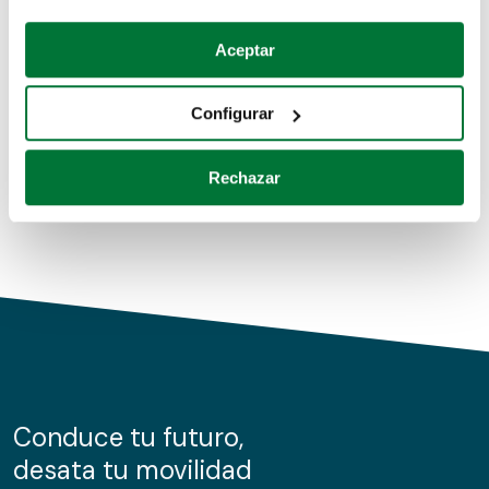
Coches de segunda mano
Si lo permite, también quisiéramos:
Aceptar
Recopilar información sobre su ubicación geográfica
Coches de km0
que puede tener una precisión de varios metros
Configurar
Coches de renting
Identificar su dispositivo analizándolo activamente
para buscar características específicas (huellas
Rechazar
digitales)
Obtenga más información sobre cómo se procesan sus
datos personales y establezca sus preferencias en la
sección de datos
. Puede cambiar o retirar su
consentimiento en cualquier momento en la Declaración
de cookies.
Las cookies de este sitio web se usan para personalizar
el contenido y los anuncios, ofrecer funciones de redes
sociales y analizar el tráfico. Además, compartimos
Conduce tu futuro,
información sobre el uso que haga del sitio web con
desata tu movilidad
nuestros partners de redes sociales, publicidad y análisis