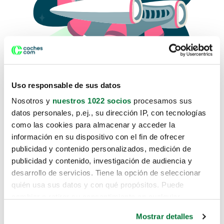
Uso responsable de sus datos
Nosotros y
nuestros 1022 socios
procesamos sus
datos personales, p.ej., su dirección IP, con tecnologías
como las cookies para almacenar y acceder la
Lo sentimos, no sabemos como
información en su dispositivo con el fin de ofrecer
te hemos traido hasta aquí.
publicidad y contenido personalizados, medición de
publicidad y contenido, investigación de audiencia y
desarrollo de servicios. Tiene la opción de seleccionar
Pero puedes encontrar el coche que estás
quién usa sus datos y con qué propósitos. Puede
buscando en alguno de estos enlaces:
cambiar o retirar su consentimiento en cualquier
momento desde la Declaración de cookies o clicando en
Coches nuevos
Mostrar detalles
el Menú de consentimiento.