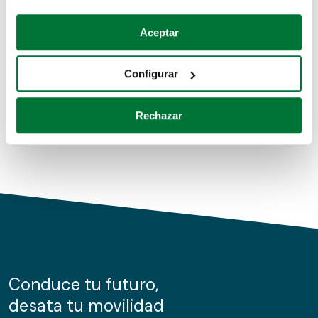
Coches de segunda mano
Si lo permite, también quisiéramos:
Aceptar
Recopilar información sobre su ubicación geográfica
Coches de km0
que puede tener una precisión de varios metros
Configurar
Coches de renting
Identificar su dispositivo analizándolo activamente
para buscar características específicas (huellas
Rechazar
digitales)
Obtenga más información sobre cómo se procesan sus
datos personales y establezca sus preferencias en la
sección de datos
. Puede cambiar o retirar su
consentimiento en cualquier momento en la Declaración
de cookies.
Las cookies de este sitio web se usan para personalizar
el contenido y los anuncios, ofrecer funciones de redes
sociales y analizar el tráfico. Además, compartimos
Conduce tu futuro,
información sobre el uso que haga del sitio web con
desata tu movilidad
nuestros partners de redes sociales, publicidad y análisis