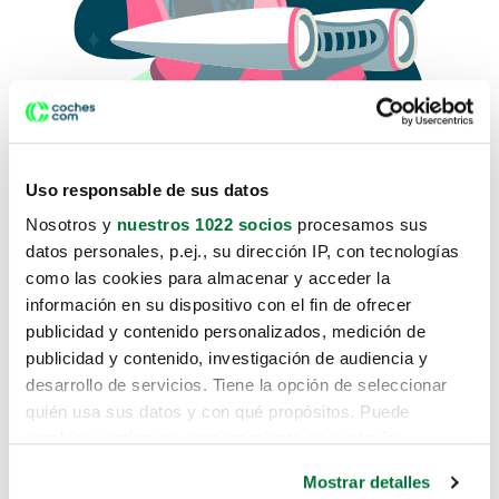
Uso responsable de sus datos
Nosotros y
nuestros 1022 socios
procesamos sus
datos personales, p.ej., su dirección IP, con tecnologías
como las cookies para almacenar y acceder la
Lo sentimos, no sabemos como
información en su dispositivo con el fin de ofrecer
te hemos traido hasta aquí.
publicidad y contenido personalizados, medición de
publicidad y contenido, investigación de audiencia y
desarrollo de servicios. Tiene la opción de seleccionar
Pero puedes encontrar el coche que estás
quién usa sus datos y con qué propósitos. Puede
buscando en alguno de estos enlaces:
cambiar o retirar su consentimiento en cualquier
momento desde la Declaración de cookies o clicando en
Coches nuevos
Mostrar detalles
el Menú de consentimiento.