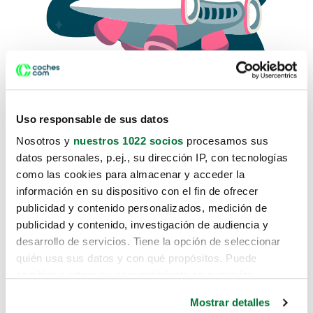
Uso responsable de sus datos
Nosotros y
nuestros 1022 socios
procesamos sus
datos personales, p.ej., su dirección IP, con tecnologías
como las cookies para almacenar y acceder la
Lo sentimos, no sabemos como
información en su dispositivo con el fin de ofrecer
te hemos traido hasta aquí.
publicidad y contenido personalizados, medición de
publicidad y contenido, investigación de audiencia y
desarrollo de servicios. Tiene la opción de seleccionar
Pero puedes encontrar el coche que estás
quién usa sus datos y con qué propósitos. Puede
buscando en alguno de estos enlaces:
cambiar o retirar su consentimiento en cualquier
momento desde la Declaración de cookies o clicando en
Coches nuevos
Mostrar detalles
el Menú de consentimiento.