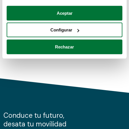
Coches de segunda mano
Si lo permite, también quisiéramos:
Aceptar
Recopilar información sobre su ubicación geográfica
Coches de km0
que puede tener una precisión de varios metros
Configurar
Coches de renting
Identificar su dispositivo analizándolo activamente
para buscar características específicas (huellas
Rechazar
digitales)
Obtenga más información sobre cómo se procesan sus
datos personales y establezca sus preferencias en la
sección de datos
. Puede cambiar o retirar su
consentimiento en cualquier momento en la Declaración
de cookies.
Las cookies de este sitio web se usan para personalizar
el contenido y los anuncios, ofrecer funciones de redes
sociales y analizar el tráfico. Además, compartimos
Conduce tu futuro,
información sobre el uso que haga del sitio web con
desata tu movilidad
nuestros partners de redes sociales, publicidad y análisis