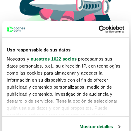
Uso responsable de sus datos
Nosotros y
nuestros 1022 socios
procesamos sus
datos personales, p.ej., su dirección IP, con tecnologías
como las cookies para almacenar y acceder la
Lo sentimos, no sabemos como
información en su dispositivo con el fin de ofrecer
te hemos traido hasta aquí.
publicidad y contenido personalizados, medición de
publicidad y contenido, investigación de audiencia y
desarrollo de servicios. Tiene la opción de seleccionar
Pero puedes encontrar el coche que estás
quién usa sus datos y con qué propósitos. Puede
buscando en alguno de estos enlaces:
cambiar o retirar su consentimiento en cualquier
momento desde la Declaración de cookies o clicando en
Coches nuevos
Mostrar detalles
el Menú de consentimiento.