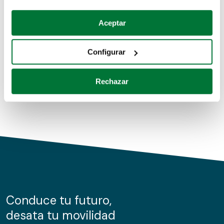
Coches de segunda mano
Si lo permite, también quisiéramos:
Aceptar
Recopilar información sobre su ubicación geográfica
Coches de km0
que puede tener una precisión de varios metros
Configurar
Coches de renting
Identificar su dispositivo analizándolo activamente
para buscar características específicas (huellas
Rechazar
digitales)
Obtenga más información sobre cómo se procesan sus
datos personales y establezca sus preferencias en la
sección de datos
. Puede cambiar o retirar su
consentimiento en cualquier momento en la Declaración
de cookies.
Las cookies de este sitio web se usan para personalizar
el contenido y los anuncios, ofrecer funciones de redes
sociales y analizar el tráfico. Además, compartimos
Conduce tu futuro,
información sobre el uso que haga del sitio web con
desata tu movilidad
nuestros partners de redes sociales, publicidad y análisis