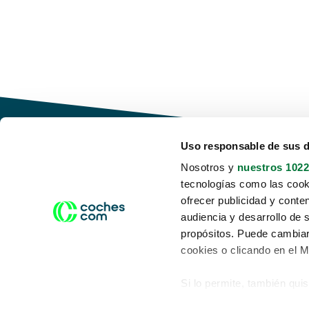
Uso responsable de sus 
Nosotros y
nuestros 1022
tecnologías como las cooki
Conduce tu futuro,
ofrecer publicidad y conte
desata tu movilidad
audiencia y desarrollo de 
propósitos. Puede cambiar
cookies o clicando en el 
Si lo permite, también qui
Acerca de nosotros
Aviso legal
Recopilar información