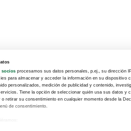
datos
 socios
procesamos sus datos personales, p.ej., su dirección I
es para almacenar y acceder la información en su dispositivo co
nido personalizados, medición de publicidad y contenido, investi
servicios. Tiene la opción de seleccionar quién usa sus datos y 
 o retirar su consentimiento en cualquier momento desde la Dec
Menú de consentimiento.
siéramos:
Aviso protección de datos
 sobre su ubicación geográfica que puede tener una precisión de