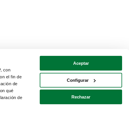
Aceptar
P, con
n el fin de
Configurar
gación de
con qué
Rechazar
laración de
Política de cookies
Contacto
 varios metros