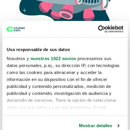
Uso responsable de sus datos
Nosotros y
nuestros 1022 socios
procesamos sus
datos personales, p.ej., su dirección IP, con tecnologías
como las cookies para almacenar y acceder la
Lo sentimos, no sabemos como
información en su dispositivo con el fin de ofrecer
te hemos traido hasta aquí.
publicidad y contenido personalizados, medición de
publicidad y contenido, investigación de audiencia y
desarrollo de servicios. Tiene la opción de seleccionar
Pero puedes encontrar el coche que estás
quién usa sus datos y con qué propósitos. Puede
buscando en alguno de estos enlaces:
cambiar o retirar su consentimiento en cualquier
momento desde la Declaración de cookies o clicando en
Coches nuevos
Mostrar detalles
el Menú de consentimiento.