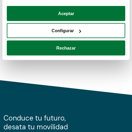
Coches de segunda mano
Si lo permite, también quisiéramos:
Aceptar
Recopilar información sobre su ubicación geográfica
Coches de km0
que puede tener una precisión de varios metros
Configurar
Coches de renting
Identificar su dispositivo analizándolo activamente
para buscar características específicas (huellas
Rechazar
digitales)
Obtenga más información sobre cómo se procesan sus
datos personales y establezca sus preferencias en la
sección de datos
. Puede cambiar o retirar su
consentimiento en cualquier momento en la Declaración
de cookies.
Las cookies de este sitio web se usan para personalizar
el contenido y los anuncios, ofrecer funciones de redes
sociales y analizar el tráfico. Además, compartimos
Conduce tu futuro,
información sobre el uso que haga del sitio web con
desata tu movilidad
nuestros partners de redes sociales, publicidad y análisis