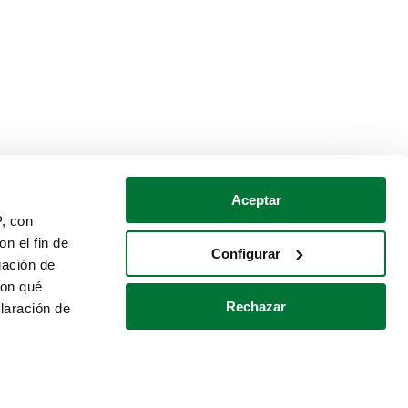
Aceptar
P, con
n el fin de
Configurar
gación de
con qué
Rechazar
laración de
Política de cookies
Contacto
 varios metros