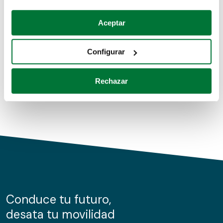
Coches de segunda mano
Si lo permite, también quisiéramos:
Aceptar
Recopilar información sobre su ubicación geográfica
Coches de km0
que puede tener una precisión de varios metros
Configurar
Coches de renting
Identificar su dispositivo analizándolo activamente
para buscar características específicas (huellas
Rechazar
digitales)
Obtenga más información sobre cómo se procesan sus
datos personales y establezca sus preferencias en la
sección de datos
. Puede cambiar o retirar su
consentimiento en cualquier momento en la Declaración
de cookies.
Las cookies de este sitio web se usan para personalizar
el contenido y los anuncios, ofrecer funciones de redes
sociales y analizar el tráfico. Además, compartimos
Conduce tu futuro,
información sobre el uso que haga del sitio web con
desata tu movilidad
nuestros partners de redes sociales, publicidad y análisis