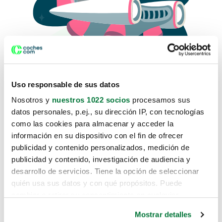
Uso responsable de sus datos
Nosotros y
nuestros 1022 socios
procesamos sus
datos personales, p.ej., su dirección IP, con tecnologías
como las cookies para almacenar y acceder la
Lo sentimos, no sabemos como
información en su dispositivo con el fin de ofrecer
te hemos traido hasta aquí.
publicidad y contenido personalizados, medición de
publicidad y contenido, investigación de audiencia y
desarrollo de servicios. Tiene la opción de seleccionar
Pero puedes encontrar el coche que estás
quién usa sus datos y con qué propósitos. Puede
buscando en alguno de estos enlaces:
cambiar o retirar su consentimiento en cualquier
momento desde la Declaración de cookies o clicando en
Coches nuevos
Mostrar detalles
el Menú de consentimiento.