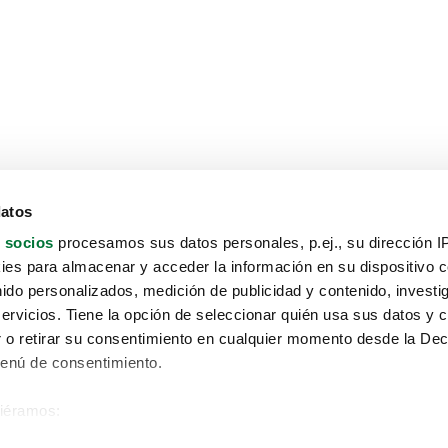
datos
 socios
procesamos sus datos personales, p.ej., su dirección I
es para almacenar y acceder la información en su dispositivo co
nido personalizados, medición de publicidad y contenido, investi
servicios. Tiene la opción de seleccionar quién usa sus datos y 
 o retirar su consentimiento en cualquier momento desde la Dec
Menú de consentimiento.
siéramos:
Aviso protección de datos
 sobre su ubicación geográfica que puede tener una precisión de