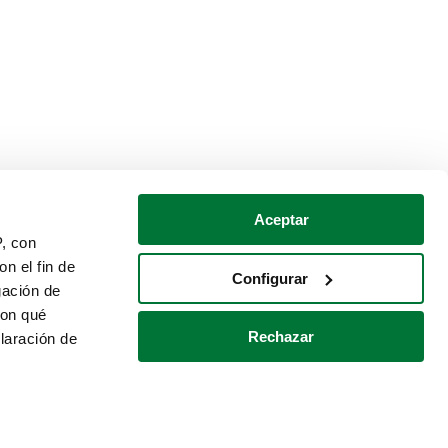
Aceptar
P, con
n el fin de
Configurar
gación de
con qué
Rechazar
laración de
Política de cookies
Contacto
 varios metros