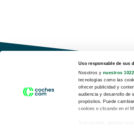
Uso responsable de sus 
Nosotros y
nuestros 1022
tecnologías como las cooki
Conduce tu futuro,
ofrecer publicidad y conte
desata tu movilidad
audiencia y desarrollo de 
propósitos. Puede cambiar
cookies o clicando en el 
Si lo permite, también qui
Acerca de nosotros
Aviso legal
Recopilar información