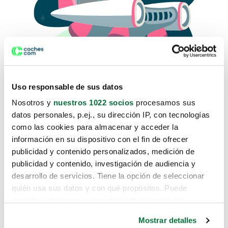
Uso responsable de sus datos
Nosotros y
nuestros 1022 socios
procesamos sus
datos personales, p.ej., su dirección IP, con tecnologías
como las cookies para almacenar y acceder la
Lo sentimos, no sabemos como
información en su dispositivo con el fin de ofrecer
te hemos traido hasta aquí.
publicidad y contenido personalizados, medición de
publicidad y contenido, investigación de audiencia y
desarrollo de servicios. Tiene la opción de seleccionar
Pero puedes encontrar el coche que estás
quién usa sus datos y con qué propósitos. Puede
buscando en alguno de estos enlaces:
cambiar o retirar su consentimiento en cualquier
momento desde la Declaración de cookies o clicando en
Coches nuevos
Mostrar detalles
el Menú de consentimiento.