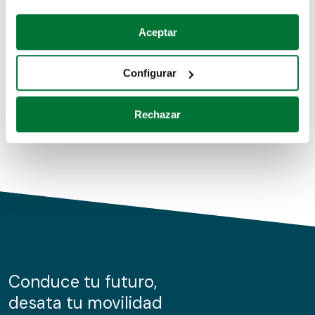
Coches de segunda mano
Si lo permite, también quisiéramos:
Aceptar
Recopilar información sobre su ubicación geográfica
Coches de km0
que puede tener una precisión de varios metros
Configurar
Coches de renting
Identificar su dispositivo analizándolo activamente
para buscar características específicas (huellas
Rechazar
digitales)
Obtenga más información sobre cómo se procesan sus
datos personales y establezca sus preferencias en la
sección de datos
. Puede cambiar o retirar su
consentimiento en cualquier momento en la Declaración
de cookies.
Las cookies de este sitio web se usan para personalizar
el contenido y los anuncios, ofrecer funciones de redes
sociales y analizar el tráfico. Además, compartimos
Conduce tu futuro,
información sobre el uso que haga del sitio web con
desata tu movilidad
nuestros partners de redes sociales, publicidad y análisis