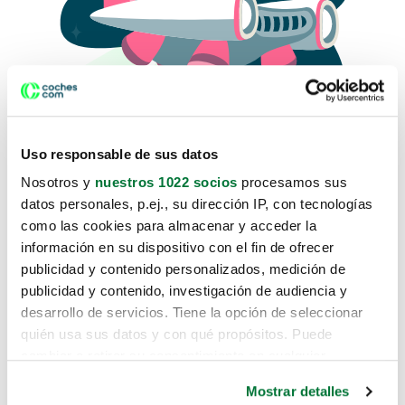
Uso responsable de sus datos
Nosotros y
nuestros 1022 socios
procesamos sus
datos personales, p.ej., su dirección IP, con tecnologías
como las cookies para almacenar y acceder la
Lo sentimos, no sabemos como
información en su dispositivo con el fin de ofrecer
te hemos traido hasta aquí.
publicidad y contenido personalizados, medición de
publicidad y contenido, investigación de audiencia y
desarrollo de servicios. Tiene la opción de seleccionar
Pero puedes encontrar el coche que estás
quién usa sus datos y con qué propósitos. Puede
buscando en alguno de estos enlaces:
cambiar o retirar su consentimiento en cualquier
momento desde la Declaración de cookies o clicando en
Coches nuevos
Mostrar detalles
el Menú de consentimiento.