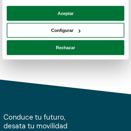
Coches de segunda mano
Si lo permite, también quisiéramos:
Aceptar
Recopilar información sobre su ubicación geográfica
Coches de km0
que puede tener una precisión de varios metros
Configurar
Coches de renting
Identificar su dispositivo analizándolo activamente
para buscar características específicas (huellas
Rechazar
digitales)
Obtenga más información sobre cómo se procesan sus
datos personales y establezca sus preferencias en la
sección de datos
. Puede cambiar o retirar su
consentimiento en cualquier momento en la Declaración
de cookies.
Las cookies de este sitio web se usan para personalizar
el contenido y los anuncios, ofrecer funciones de redes
sociales y analizar el tráfico. Además, compartimos
Conduce tu futuro,
información sobre el uso que haga del sitio web con
desata tu movilidad
nuestros partners de redes sociales, publicidad y análisis