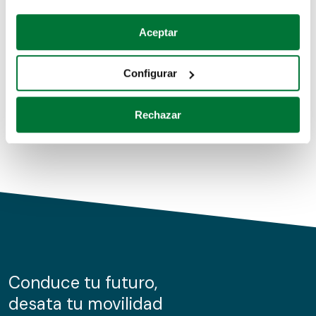
Coches de segunda mano
Si lo permite, también quisiéramos:
Aceptar
Recopilar información sobre su ubicación geográfica
Coches de km0
que puede tener una precisión de varios metros
Configurar
Coches de renting
Identificar su dispositivo analizándolo activamente
para buscar características específicas (huellas
Rechazar
digitales)
Obtenga más información sobre cómo se procesan sus
datos personales y establezca sus preferencias en la
sección de datos
. Puede cambiar o retirar su
consentimiento en cualquier momento en la Declaración
de cookies.
Las cookies de este sitio web se usan para personalizar
el contenido y los anuncios, ofrecer funciones de redes
sociales y analizar el tráfico. Además, compartimos
Conduce tu futuro,
información sobre el uso que haga del sitio web con
desata tu movilidad
nuestros partners de redes sociales, publicidad y análisis