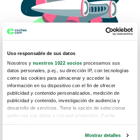
Uso responsable de sus datos
Nosotros y
nuestros 1022 socios
procesamos sus
datos personales, p.ej., su dirección IP, con tecnologías
como las cookies para almacenar y acceder la
Lo sentimos, no sabemos como
información en su dispositivo con el fin de ofrecer
te hemos traido hasta aquí.
publicidad y contenido personalizados, medición de
publicidad y contenido, investigación de audiencia y
desarrollo de servicios. Tiene la opción de seleccionar
Pero puedes encontrar el coche que estás
quién usa sus datos y con qué propósitos. Puede
buscando en alguno de estos enlaces:
cambiar o retirar su consentimiento en cualquier
momento desde la Declaración de cookies o clicando en
Coches nuevos
Mostrar detalles
el Menú de consentimiento.