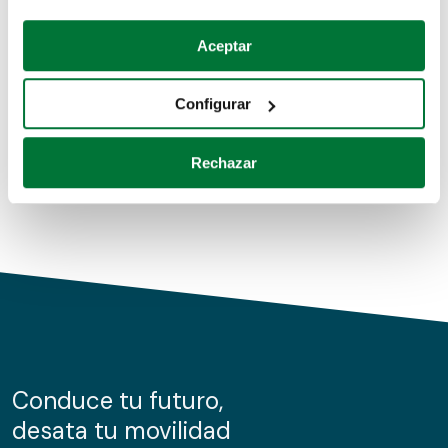
Coches de segunda mano
Si lo permite, también quisiéramos:
Aceptar
Recopilar información sobre su ubicación geográfica
Coches de km0
que puede tener una precisión de varios metros
Configurar
Coches de renting
Identificar su dispositivo analizándolo activamente
para buscar características específicas (huellas
Rechazar
digitales)
Obtenga más información sobre cómo se procesan sus
datos personales y establezca sus preferencias en la
sección de datos
. Puede cambiar o retirar su
consentimiento en cualquier momento en la Declaración
de cookies.
Las cookies de este sitio web se usan para personalizar
el contenido y los anuncios, ofrecer funciones de redes
sociales y analizar el tráfico. Además, compartimos
Conduce tu futuro,
información sobre el uso que haga del sitio web con
desata tu movilidad
nuestros partners de redes sociales, publicidad y análisis