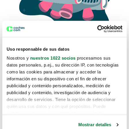
Uso responsable de sus datos
Nosotros y
nuestros 1022 socios
procesamos sus
datos personales, p.ej., su dirección IP, con tecnologías
como las cookies para almacenar y acceder la
Lo sentimos, no sabemos como
información en su dispositivo con el fin de ofrecer
te hemos traido hasta aquí.
publicidad y contenido personalizados, medición de
publicidad y contenido, investigación de audiencia y
desarrollo de servicios. Tiene la opción de seleccionar
Pero puedes encontrar el coche que estás
quién usa sus datos y con qué propósitos. Puede
buscando en alguno de estos enlaces:
cambiar o retirar su consentimiento en cualquier
momento desde la Declaración de cookies o clicando en
Coches nuevos
Mostrar detalles
el Menú de consentimiento.