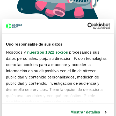
Uso responsable de sus datos
Nosotros y
nuestros 1022 socios
procesamos sus
datos personales, p.ej., su dirección IP, con tecnologías
como las cookies para almacenar y acceder la
Lo sentimos, no sabemos como
información en su dispositivo con el fin de ofrecer
te hemos traido hasta aquí.
publicidad y contenido personalizados, medición de
publicidad y contenido, investigación de audiencia y
desarrollo de servicios. Tiene la opción de seleccionar
Pero puedes encontrar el coche que estás
quién usa sus datos y con qué propósitos. Puede
buscando en alguno de estos enlaces:
cambiar o retirar su consentimiento en cualquier
momento desde la Declaración de cookies o clicando en
Coches nuevos
Mostrar detalles
el Menú de consentimiento.