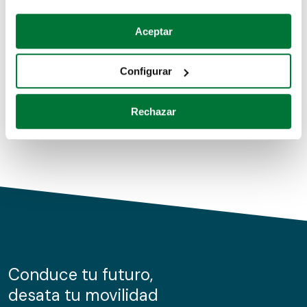
Coches de segunda mano
Si lo permite, también quisiéramos:
Aceptar
Recopilar información sobre su ubicación geográfica
Coches de km0
que puede tener una precisión de varios metros
Configurar
Coches de renting
Identificar su dispositivo analizándolo activamente
para buscar características específicas (huellas
Rechazar
digitales)
Obtenga más información sobre cómo se procesan sus
datos personales y establezca sus preferencias en la
sección de datos
. Puede cambiar o retirar su
consentimiento en cualquier momento en la Declaración
de cookies.
Las cookies de este sitio web se usan para personalizar
el contenido y los anuncios, ofrecer funciones de redes
sociales y analizar el tráfico. Además, compartimos
Conduce tu futuro,
información sobre el uso que haga del sitio web con
desata tu movilidad
nuestros partners de redes sociales, publicidad y análisis