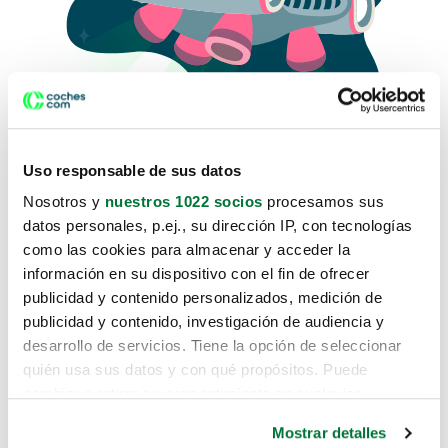
Uso responsable de sus datos
Nosotros y
nuestros 1022 socios
procesamos sus
datos personales, p.ej., su dirección IP, con tecnologías
como las cookies para almacenar y acceder la
Lo sentimos, no sabemos como
información en su dispositivo con el fin de ofrecer
te hemos traido hasta aquí.
publicidad y contenido personalizados, medición de
publicidad y contenido, investigación de audiencia y
desarrollo de servicios. Tiene la opción de seleccionar
Pero puedes encontrar el coche que estás
quién usa sus datos y con qué propósitos. Puede
buscando en alguno de estos enlaces:
cambiar o retirar su consentimiento en cualquier
momento desde la Declaración de cookies o clicando en
Coches nuevos
Mostrar detalles
el Menú de consentimiento.