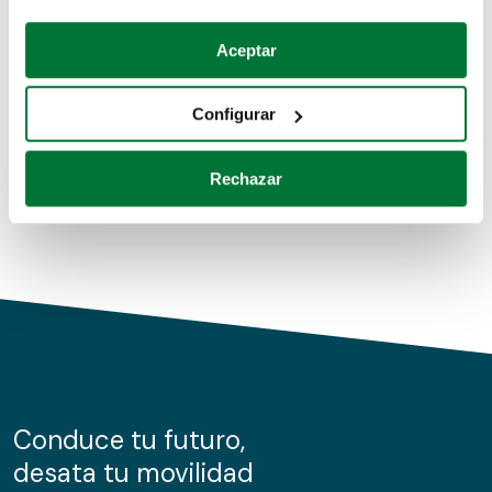
Coches de segunda mano
Si lo permite, también quisiéramos:
Aceptar
Recopilar información sobre su ubicación geográfica
Coches de km0
que puede tener una precisión de varios metros
Configurar
Coches de renting
Identificar su dispositivo analizándolo activamente
para buscar características específicas (huellas
Rechazar
digitales)
Obtenga más información sobre cómo se procesan sus
datos personales y establezca sus preferencias en la
sección de datos
. Puede cambiar o retirar su
consentimiento en cualquier momento en la Declaración
de cookies.
Las cookies de este sitio web se usan para personalizar
el contenido y los anuncios, ofrecer funciones de redes
sociales y analizar el tráfico. Además, compartimos
Conduce tu futuro,
información sobre el uso que haga del sitio web con
desata tu movilidad
nuestros partners de redes sociales, publicidad y análisis