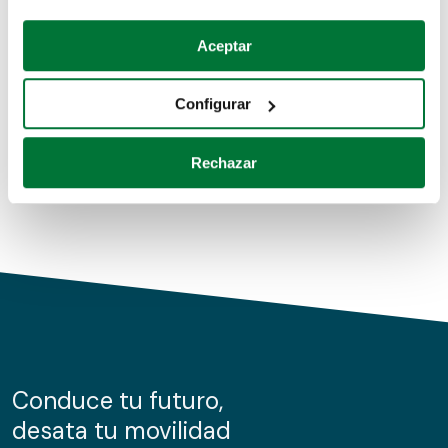
Coches de segunda mano
Si lo permite, también quisiéramos:
Aceptar
Recopilar información sobre su ubicación geográfica
Coches de km0
que puede tener una precisión de varios metros
Configurar
Coches de renting
Identificar su dispositivo analizándolo activamente
para buscar características específicas (huellas
Rechazar
digitales)
Obtenga más información sobre cómo se procesan sus
datos personales y establezca sus preferencias en la
sección de datos
. Puede cambiar o retirar su
consentimiento en cualquier momento en la Declaración
de cookies.
Las cookies de este sitio web se usan para personalizar
el contenido y los anuncios, ofrecer funciones de redes
sociales y analizar el tráfico. Además, compartimos
Conduce tu futuro,
información sobre el uso que haga del sitio web con
desata tu movilidad
nuestros partners de redes sociales, publicidad y análisis