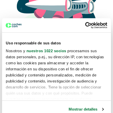
Uso responsable de sus datos
Nosotros y
nuestros 1022 socios
procesamos sus
datos personales, p.ej., su dirección IP, con tecnologías
como las cookies para almacenar y acceder la
Lo sentimos, no sabemos como
información en su dispositivo con el fin de ofrecer
te hemos traido hasta aquí.
publicidad y contenido personalizados, medición de
publicidad y contenido, investigación de audiencia y
desarrollo de servicios. Tiene la opción de seleccionar
Pero puedes encontrar el coche que estás
quién usa sus datos y con qué propósitos. Puede
buscando en alguno de estos enlaces:
cambiar o retirar su consentimiento en cualquier
momento desde la Declaración de cookies o clicando en
Coches nuevos
Mostrar detalles
el Menú de consentimiento.