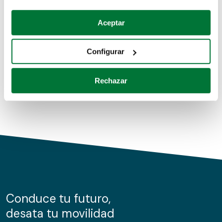
Coches de segunda mano
Si lo permite, también quisiéramos:
Aceptar
Recopilar información sobre su ubicación geográfica
Coches de km0
que puede tener una precisión de varios metros
Configurar
Coches de renting
Identificar su dispositivo analizándolo activamente
para buscar características específicas (huellas
Rechazar
digitales)
Obtenga más información sobre cómo se procesan sus
datos personales y establezca sus preferencias en la
sección de datos
. Puede cambiar o retirar su
consentimiento en cualquier momento en la Declaración
de cookies.
Las cookies de este sitio web se usan para personalizar
el contenido y los anuncios, ofrecer funciones de redes
sociales y analizar el tráfico. Además, compartimos
Conduce tu futuro,
información sobre el uso que haga del sitio web con
desata tu movilidad
nuestros partners de redes sociales, publicidad y análisis