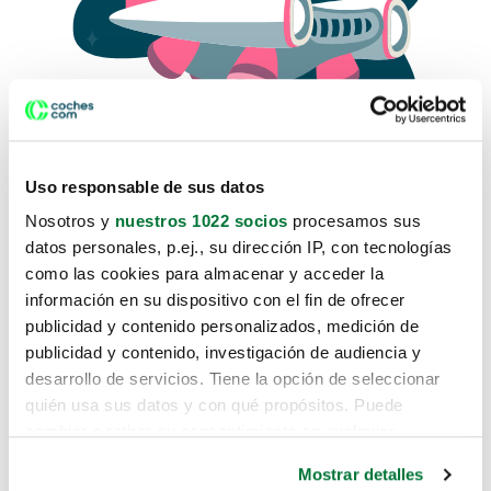
Uso responsable de sus datos
Nosotros y
nuestros 1022 socios
procesamos sus
datos personales, p.ej., su dirección IP, con tecnologías
como las cookies para almacenar y acceder la
Lo sentimos, no sabemos como
información en su dispositivo con el fin de ofrecer
te hemos traido hasta aquí.
publicidad y contenido personalizados, medición de
publicidad y contenido, investigación de audiencia y
desarrollo de servicios. Tiene la opción de seleccionar
Pero puedes encontrar el coche que estás
quién usa sus datos y con qué propósitos. Puede
buscando en alguno de estos enlaces:
cambiar o retirar su consentimiento en cualquier
momento desde la Declaración de cookies o clicando en
Coches nuevos
Mostrar detalles
el Menú de consentimiento.