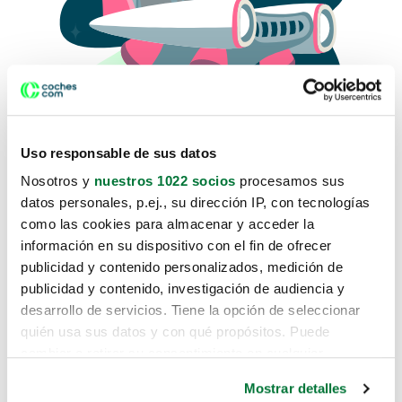
Uso responsable de sus datos
Nosotros y
nuestros 1022 socios
procesamos sus
datos personales, p.ej., su dirección IP, con tecnologías
como las cookies para almacenar y acceder la
Lo sentimos, no sabemos como
información en su dispositivo con el fin de ofrecer
te hemos traido hasta aquí.
publicidad y contenido personalizados, medición de
publicidad y contenido, investigación de audiencia y
desarrollo de servicios. Tiene la opción de seleccionar
Pero puedes encontrar el coche que estás
quién usa sus datos y con qué propósitos. Puede
buscando en alguno de estos enlaces:
cambiar o retirar su consentimiento en cualquier
momento desde la Declaración de cookies o clicando en
Coches nuevos
Mostrar detalles
el Menú de consentimiento.