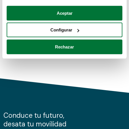
Coches de segunda mano
Si lo permite, también quisiéramos:
Aceptar
Recopilar información sobre su ubicación geográfica
Coches de km0
que puede tener una precisión de varios metros
Configurar
Coches de renting
Identificar su dispositivo analizándolo activamente
para buscar características específicas (huellas
Rechazar
digitales)
Obtenga más información sobre cómo se procesan sus
datos personales y establezca sus preferencias en la
sección de datos
. Puede cambiar o retirar su
consentimiento en cualquier momento en la Declaración
de cookies.
Las cookies de este sitio web se usan para personalizar
el contenido y los anuncios, ofrecer funciones de redes
sociales y analizar el tráfico. Además, compartimos
Conduce tu futuro,
información sobre el uso que haga del sitio web con
desata tu movilidad
nuestros partners de redes sociales, publicidad y análisis