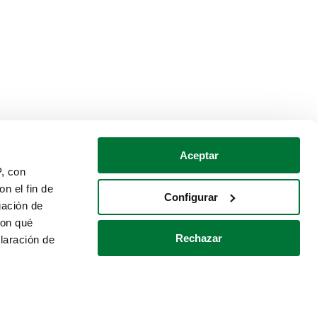
Aceptar
P, con
n el fin de
Configurar
gación de
con qué
Rechazar
laración de
Política de cookies
Contacto
 varios metros