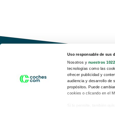
Uso responsable de sus 
Nosotros y
nuestros 1022
tecnologías como las cooki
Conduce tu futuro,
ofrecer publicidad y conte
desata tu movilidad
audiencia y desarrollo de 
propósitos. Puede cambiar
cookies o clicando en el 
Si lo permite, también qui
Acerca de nosotros
Aviso legal
Recopilar información