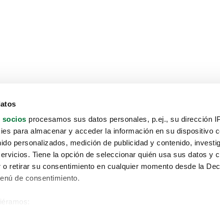
datos
 socios
procesamos sus datos personales, p.ej., su dirección I
es para almacenar y acceder la información en su dispositivo co
nido personalizados, medición de publicidad y contenido, investi
servicios. Tiene la opción de seleccionar quién usa sus datos y 
 o retirar su consentimiento en cualquier momento desde la Dec
Menú de consentimiento.
siéramos:
Aviso protección de datos
 sobre su ubicación geográfica que puede tener una precisión de