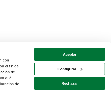
Aceptar
P, con
n el fin de
Configurar
gación de
con qué
Rechazar
laración de
Política de cookies
Contacto
 varios metros