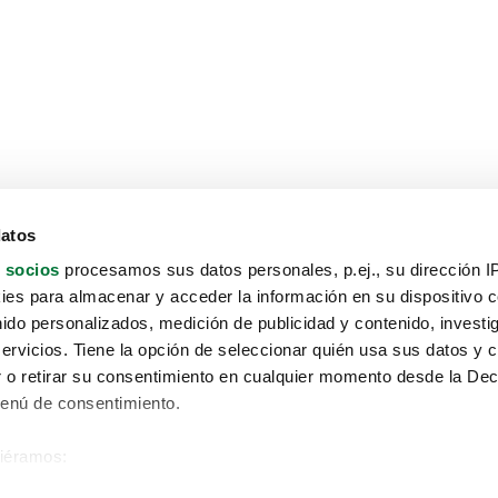
datos
 socios
procesamos sus datos personales, p.ej., su dirección I
es para almacenar y acceder la información en su dispositivo co
nido personalizados, medición de publicidad y contenido, investi
servicios. Tiene la opción de seleccionar quién usa sus datos y 
 o retirar su consentimiento en cualquier momento desde la Dec
Menú de consentimiento.
siéramos:
Aviso protección de datos
 sobre su ubicación geográfica que puede tener una precisión de