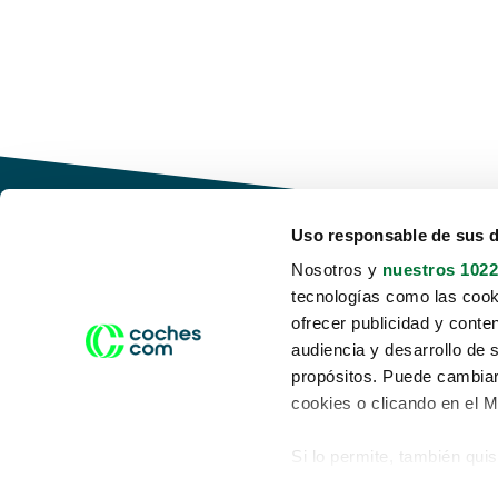
Uso responsable de sus 
Nosotros y
nuestros 1022
tecnologías como las cooki
Conduce tu futuro,
ofrecer publicidad y conte
desata tu movilidad
audiencia y desarrollo de 
propósitos. Puede cambiar
cookies o clicando en el 
Si lo permite, también qui
Acerca de nosotros
Aviso legal
Recopilar información