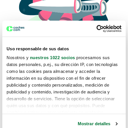
Uso responsable de sus datos
Nosotros y
nuestros 1022 socios
procesamos sus
datos personales, p.ej., su dirección IP, con tecnologías
como las cookies para almacenar y acceder la
Lo sentimos, no sabemos como
información en su dispositivo con el fin de ofrecer
te hemos traido hasta aquí.
publicidad y contenido personalizados, medición de
publicidad y contenido, investigación de audiencia y
desarrollo de servicios. Tiene la opción de seleccionar
Pero puedes encontrar el coche que estás
quién usa sus datos y con qué propósitos. Puede
buscando en alguno de estos enlaces:
cambiar o retirar su consentimiento en cualquier
momento desde la Declaración de cookies o clicando en
Coches nuevos
Mostrar detalles
el Menú de consentimiento.