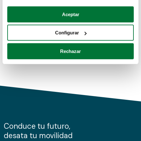
Coches de segunda mano
Si lo permite, también quisiéramos:
Aceptar
Recopilar información sobre su ubicación geográfica
Coches de km0
que puede tener una precisión de varios metros
Configurar
Coches de renting
Identificar su dispositivo analizándolo activamente
para buscar características específicas (huellas
Rechazar
digitales)
Obtenga más información sobre cómo se procesan sus
datos personales y establezca sus preferencias en la
sección de datos
. Puede cambiar o retirar su
consentimiento en cualquier momento en la Declaración
de cookies.
Las cookies de este sitio web se usan para personalizar
el contenido y los anuncios, ofrecer funciones de redes
sociales y analizar el tráfico. Además, compartimos
Conduce tu futuro,
información sobre el uso que haga del sitio web con
desata tu movilidad
nuestros partners de redes sociales, publicidad y análisis