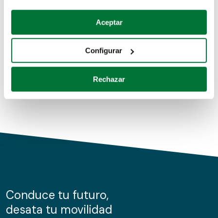
Coches de segunda mano
Si lo permite, también quisiéramos:
Aceptar
Recopilar información sobre su ubicación geográfica
Coches de km0
que puede tener una precisión de varios metros
Configurar
Coches de renting
Identificar su dispositivo analizándolo activamente
para buscar características específicas (huellas
Rechazar
digitales)
Obtenga más información sobre cómo se procesan sus
datos personales y establezca sus preferencias en la
sección de datos
. Puede cambiar o retirar su
consentimiento en cualquier momento en la Declaración
de cookies.
Las cookies de este sitio web se usan para personalizar
el contenido y los anuncios, ofrecer funciones de redes
sociales y analizar el tráfico. Además, compartimos
Conduce tu futuro,
información sobre el uso que haga del sitio web con
desata tu movilidad
nuestros partners de redes sociales, publicidad y análisis