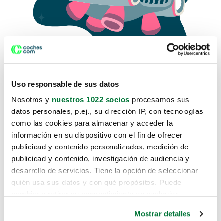
Uso responsable de sus datos
Nosotros y
nuestros 1022 socios
procesamos sus
datos personales, p.ej., su dirección IP, con tecnologías
como las cookies para almacenar y acceder la
Lo sentimos, no sabemos como
información en su dispositivo con el fin de ofrecer
te hemos traido hasta aquí.
publicidad y contenido personalizados, medición de
publicidad y contenido, investigación de audiencia y
desarrollo de servicios. Tiene la opción de seleccionar
Pero puedes encontrar el coche que estás
quién usa sus datos y con qué propósitos. Puede
buscando en alguno de estos enlaces:
cambiar o retirar su consentimiento en cualquier
momento desde la Declaración de cookies o clicando en
Coches nuevos
Mostrar detalles
el Menú de consentimiento.